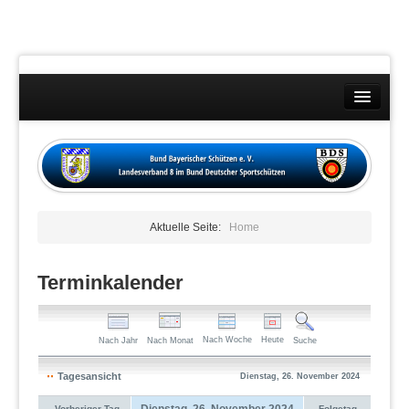
Landesverband
Wettkämpfe
Kontakt
Aktuelle Seite:
Home
Datenschutzübersicht
Impressum
Terminkalender
Nach Woche
Heute
Nach Jahr
Nach Monat
Suche
Tagesansicht
Dienstag, 26. November 2024
Dienstag, 26. November 2024
Vorheriger Tag
Folgetag