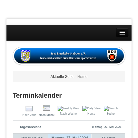
Landesverband
Wettkämpfe
Kontakt
Aktuelle Seite:
Home
Datenschutzübersicht
Impressum
Terminkalender
Nach Woche
Heute
Suche
Nach Jahr
Nach Monat
Tagesansicht
Montag, 27. Mai 2024
Montag, 27. Mai 2024
Vorheriger Tag
Folgetag