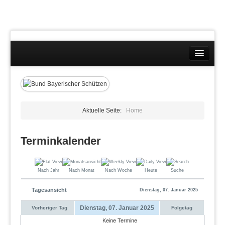
Landesverband
Wettkämpfe
Kontakt
Aktuelle Seite:
Home
Datenschutzübersicht
Terminkalender
Impressum
Nach Jahr
Nach Monat
Nach Woche
Heute
Suche
Tagesansicht
Dienstag, 07. Januar 2025
Dienstag, 07. Januar 2025
Vorheriger Tag
Folgetag
Keine Termine