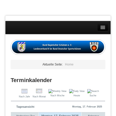
Landesverband
Wettkämpfe
Kontakt
Aktuelle Seite:
Home
Datenschutzübersicht
Impressum
Terminkalender
Nach Woche
Heute
Suche
Nach Jahr
Nach Monat
Tagesansicht
Montag, 17. Februar 2025
Montag, 17. Februar 2025
Vorheriger Tag
Folgetag