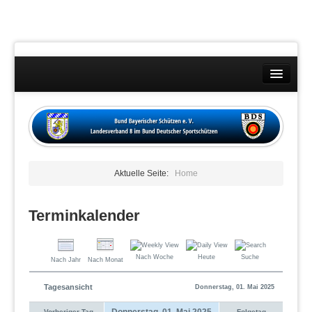
Landesverband
Wettkämpfe
Kontakt
Aktuelle Seite:
Home
Datenschutzübersicht
Impressum
Terminkalender
Nach Woche
Heute
Suche
Nach Jahr
Nach Monat
Tagesansicht
Donnerstag, 01. Mai 2025
Donnerstag, 01. Mai 2025
Vorheriger Tag
Folgetag