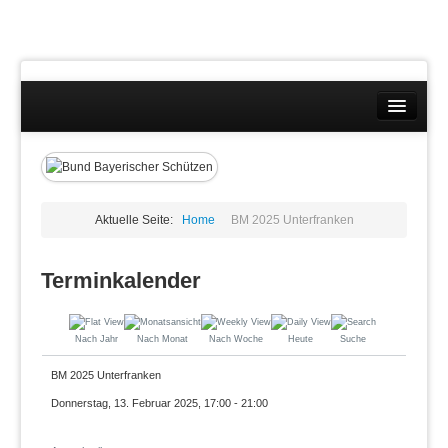
Landesverband
Wettkämpfe
Kontakt
Aktuelle Seite:
Home
BM 2025 Unterfranken
Datenschutzübersicht
Terminkalender
Impressum
Nach Jahr
Nach Monat
Nach Woche
Heute
Suche
BM 2025 Unterfranken
Donnerstag, 13. Februar 2025, 17:00 - 21:00