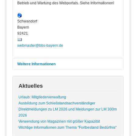
Betrieb und Wartung des Webportals. Siehe Informationen!
Schwandorf
Bayern
92421
webmaster@bbs-bayern.de
Weitere Informationen
Aktuelles
Wichtige Hinweise:
Das Landgericht Hamburg hat mit Urteil vom 12.05.1998
Urlaub: Mitgliederverwaltung
entschieden, dass man durch die Ausbringung eines
Ausbildung zum Schießstandsachverständiger
Links die Inhalte der gelinkten Seite ggf. mit zu
Direktmeldungen zu LM 2026 und Meldungen zur LM 300m
verantworten hat. Dies kann - so das LG - nur dadurch
2026
verhindert werden, dass man sich ausdrücklich von
Verwendung von Magazinen mit größer Kapazität
diesen Inhalten distanziert. Wir haben auf dieser Page
Wichtige Informationen zum Thema "Fortbestand Bedürfnis"
Links zu anderen Seiten im Internet gelegt. Für all diese