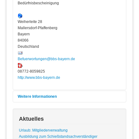
Bedürfnisbescheinigung
Weiherleite 28
Mallersdorf-Pfaffenberg
Bayern
84066
Deutschland
Befuerwortungen@bbs-bayern.de
08772-8059825
http://www.bbs-bayern.de
Weitere Informationen
Aktuelles
Sandra Kellnhofer
EMail:
Befuerwortungen@bbs-bayern.de
Urlaub: Mitgliederverwaltung
Ausbildung zum Schießstandsachverständiger
Geschäftszeiten