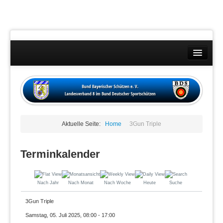
Landesverband
Wettkämpfe
Kontakt
Aktuelle Seite:
Home
3Gun Triple
Datenschutzübersicht
Impressum
Terminkalender
Nach Jahr
Nach Monat
Nach Woche
Heute
Suche
3Gun Triple
Samstag, 05. Juli 2025, 08:00 - 17:00