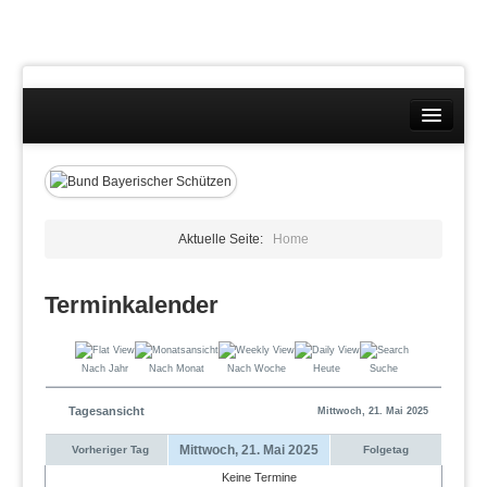
Landesverband
Ansprechpartner Lehrgänge
Beauftragte
Bezirke
Aktuelle Seite:
Home
Formulare
Allgemeines
Aufnahmen
Terminkalender
Abmeldung
Bedürfnissbescheinigung
Fortbestand Bedürfnis
Nach Jahr
Nach Monat
Nach Woche
Heute
Suche
Geschäftsstellen
Sportbetrieb
Tagesansicht
Mittwoch, 21. Mai 2025
Mitgliederverwaltung BBS
Mitgliedschaft
Mittwoch, 21. Mai 2025
Vorheriger Tag
Folgetag
Präsidium
Keine Termine