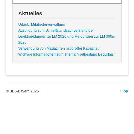
Sachkunde
Satzung
Aktuelles
Vereine
Wettkämpfe
Urlaub: Mitgliederverwaltung
Ausbildung zum Schießstandsachverständiger
Termine
Direktmeldungen zu LM 2026 und Meldungen zur LM 300m
Ergebnisse
2026
Kontakt
Verwendung von Magazinen mit größer Kapazität
Wichtige Informationen zum Thema "Fortbestand Bedürfnis"
Sportbetrieb
Mitgliederverwaltung
Technische Administration
Bedürnissbescheinigung
Datenschutzübersicht
Datenschutzerklärung
© BBS-Bayern 2026
↑ Top
Datenschutzrichtlinie
Impressum