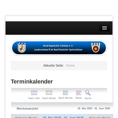
Landesverband
Wettkämpfe
Kontakt
Aktuelle Seite:
Home
Datenschutzübersicht
Impressum
Terminkalender
Nach Woche
Heute
Nach Jahr
Nach Monat
Suche
Wochenansicht
26. Mai 2025 - 01. Juni 2025
26. Mai 2025 - 01. Juni 2025
Vorherige Woche
Folgende Woche