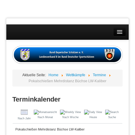
Landesverband
Wettkämpfe
Kontakt
Aktuelle Seite:
Home
Wettkämpfe
Termine
Datenschutzübersicht
Pokalschießen Mehrdistanz Büchse LW-Kaliber
Impressum
Terminkalender
Nach Monat
Nach Woche
Heute
Suche
Nach Jahr
Pokalschießen Mehrdistanz Büchse LW-Kaliber