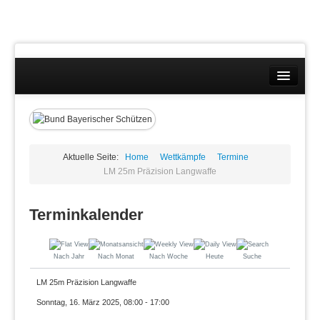
Landesverband
Wettkämpfe
Kontakt
Aktuelle Seite:
Home
Wettkämpfe
Termine
LM 25m Präzision Langwaffe
Datenschutzübersicht
Terminkalender
Impressum
Nach Jahr
Nach Monat
Nach Woche
Heute
Suche
LM 25m Präzision Langwaffe
Sonntag, 16. März 2025, 08:00 - 17:00