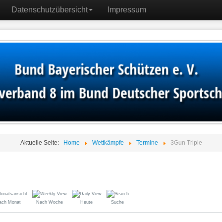
Datenschutzübersicht
Impressum
Aktuelle Seite:
Home
Wettkämpfe
Termine
3Gun Triple
ach Monat
Nach Woche
Heute
Suche