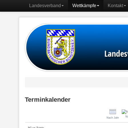
Landesverband
Wettkämpfe
Kontakt
Terminkalender
N
Nach Jahr
3Gun Triple