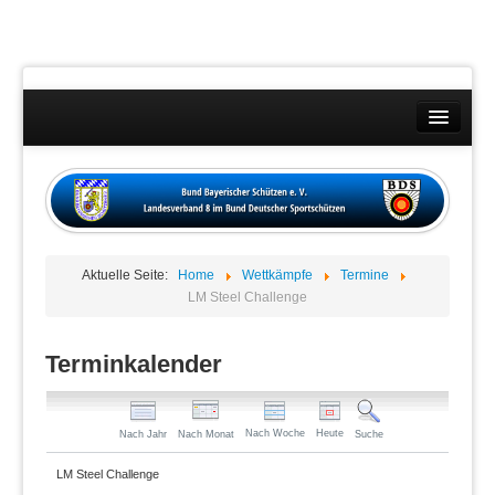
Landesverband
Wettkämpfe
Kontakt
Aktuelle Seite:
Home
Wettkämpfe
Termine
Datenschutzübersicht
LM Steel Challenge
Impressum
Terminkalender
Nach Woche
Heute
Nach Jahr
Nach Monat
Suche
LM Steel Challenge