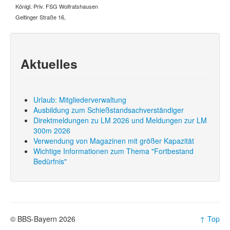
Königl. Priv. FSG Wolfratshausen
Termine
Geltinger Straße 16,
Ergebnisse
Kontakt
Sportbetrieb
Aktuelles
Mitgliederverwaltung
Technische Administration
Bedürnissbescheinigung
Datenschutzübersicht
Urlaub: Mitgliederverwaltung
Ausbildung zum Schießstandsachverständiger
Datenschutzerklärung
Direktmeldungen zu LM 2026 und Meldungen zur LM
Datenschutzrichtlinie
300m 2026
Impressum
Verwendung von Magazinen mit größer Kapazität
Wichtige Informationen zum Thema "Fortbestand
Bedürfnis"
© BBS-Bayern 2026
↑ Top