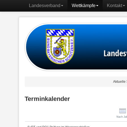
Landesverband
Wettkämpfe
Kontakt
Aktuelle
Terminkalender
Nach Ja
SuRT und RO1 Prüfung im Westernschießen