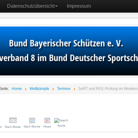
Datenschutzübersicht
Impressum
 Seite:
Home
Wettkämpfe
Termine
SuRT und RO1 Prüfung im Western
Suche
Nach Woche
Heute
hr
Nach Monat