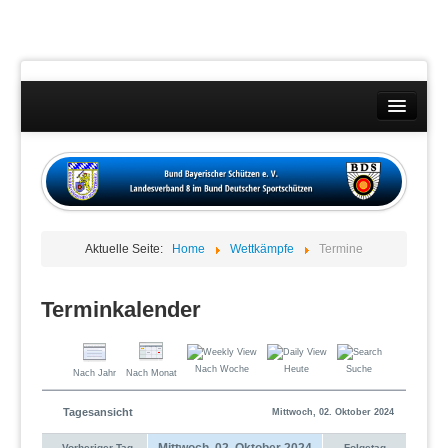
Landesverband
Wettkämpfe
Kontakt
Aktuelle Seite:
Home
Wettkämpfe
Termine
Datenschutzübersicht
Impressum
Terminkalender
Nach Woche
Heute
Suche
Nach Jahr
Nach Monat
Tagesansicht
Mittwoch, 02. Oktober 2024
Mittwoch, 02. Oktober 2024
Vorheriger Tag
Folgetag