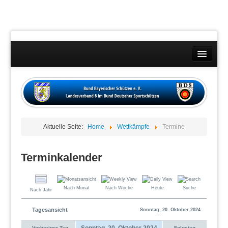
Landesverband
Wettkämpfe
Kontakt
Aktuelle Seite:
Home
Wettkämpfe
Termine
Datenschutzübersicht
Impressum
Terminkalender
Nach Monat
Nach Woche
Heute
Suche
Nach Jahr
Tagesansicht
Sonntag, 20. Oktober 2024
Sonntag, 20. Oktober 2024
Vorheriger Tag
Folgetag