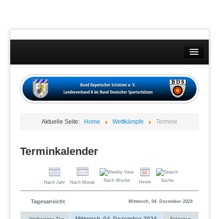
Landesverband
Wettkämpfe
Kontakt
Aktuelle Seite:
Home
Wettkämpfe
Termine
Datenschutzübersicht
Impressum
Terminkalender
Nach Woche
Suche
Heute
Nach Jahr
Nach Monat
Tagesansicht
Mittwoch, 04. Dezember 2024
Mittwoch, 04. Dezember 2024
Vorheriger Tag
Folgetag