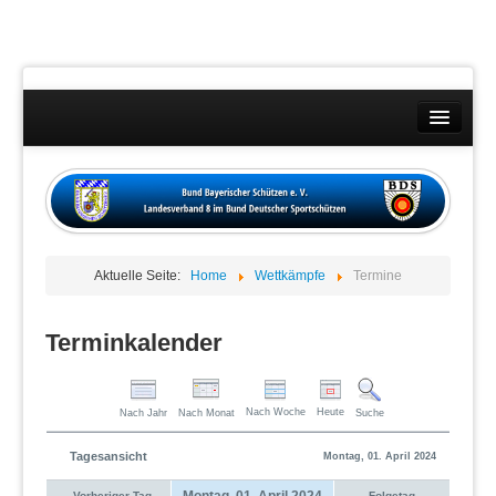
Landesverband
Wettkämpfe
Kontakt
Aktuelle Seite:
Home
Wettkämpfe
Termine
Datenschutzübersicht
Impressum
Terminkalender
Nach Woche
Heute
Nach Jahr
Nach Monat
Suche
Tagesansicht
Montag, 01. April 2024
Montag, 01. April 2024
Vorheriger Tag
Folgetag