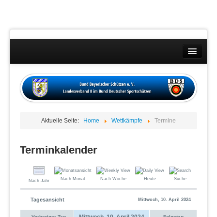
Landesverband
Wettkämpfe
Kontakt
Aktuelle Seite:
Home
Wettkämpfe
Termine
Datenschutzübersicht
Impressum
Terminkalender
Nach Monat
Nach Woche
Heute
Suche
Nach Jahr
Tagesansicht
Mittwoch, 10. April 2024
Mittwoch, 10. April 2024
Vorheriger Tag
Folgetag