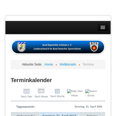
Landesverband
Wettkämpfe
Kontakt
Aktuelle Seite:
Home
Wettkämpfe
Termine
Datenschutzübersicht
Impressum
Terminkalender
Heute
Suche
Nach Woche
Nach Jahr
Nach Monat
Tagesansicht
Sonntag, 21. April 2024
Sonntag, 21. April 2024
Vorheriger Tag
Folgetag