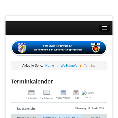
Landesverband
Wettkämpfe
Kontakt
Aktuelle Seite:
Home
Wettkämpfe
Termine
Datenschutzübersicht
Impressum
Terminkalender
Suche
Nach Woche
Heute
Nach Jahr
Nach Monat
Tagesansicht
Dienstag, 23. April 2024
Dienstag, 23. April 2024
Vorheriger Tag
Folgetag