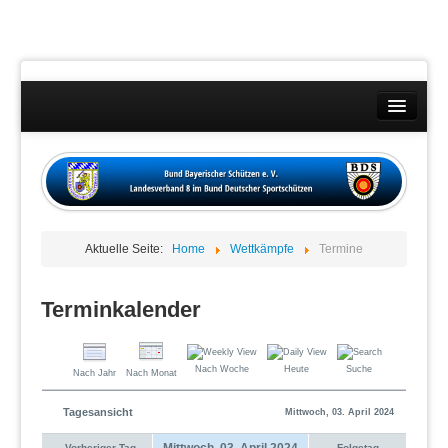
Landesverband
Wettkämpfe
Kontakt
Aktuelle Seite:
Home
Wettkämpfe
Termine
Datenschutzübersicht
Impressum
Terminkalender
Nach Woche
Heute
Suche
Nach Jahr
Nach Monat
Tagesansicht
Mittwoch, 03. April 2024
Mittwoch, 03. April 2024
Vorheriger Tag
Folgetag