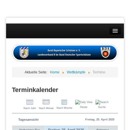
Landesverband
Wettkämpfe
Kontakt
Aktuelle Seite:
Home
Wettkämpfe
Termine
Datenschutzübersicht
Impressum
Terminkalender
Heute
Suche
Nach Woche
Nach Jahr
Nach Monat
Tagesansicht
Freitag, 25. April 2025
Freitag, 25. April 2025
Vorheriger Tag
Folgetag