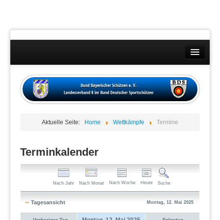
Landesverband
Wettkämpfe
Kontakt
Aktuelle Seite:
Home
Wettkämpfe
Termine
Datenschutzübersicht
Impressum
Terminkalender
Nach Woche
Heute
Nach Jahr
Nach Monat
Suche
Tagesansicht
Montag, 12. Mai 2025
Montag, 12. Mai 2025
Vorheriger Tag
Folgetag