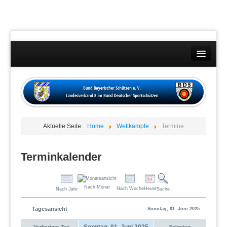
Landesverband
Wettkämpfe
Kontakt
Aktuelle Seite:
Home
Wettkämpfe
Termine
Datenschutzübersicht
Impressum
Terminkalender
Nach Monat
Nach Woche
Heute
Nach Jahr
Suche
Tagesansicht
Sonntag, 01. Juni 2025
Sonntag, 01. Juni 2025
Vorheriger Tag
Folgetag