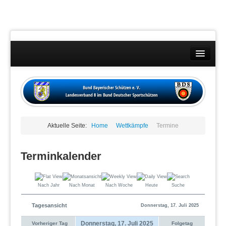
Landesverband
Wettkämpfe
Kontakt
Aktuelle Seite:
Home
Wettkämpfe
Termine
Datenschutzübersicht
Impressum
Terminkalender
Nach Jahr
Nach Monat
Nach Woche
Heute
Suche
Tagesansicht
Donnerstag, 17. Juli 2025
Donnerstag, 17. Juli 2025
Vorheriger Tag
Folgetag