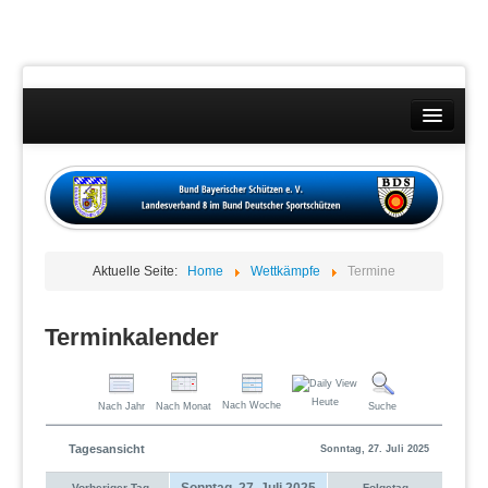
Landesverband
Wettkämpfe
Kontakt
Aktuelle Seite:
Home
Wettkämpfe
Termine
Datenschutzübersicht
Impressum
Terminkalender
Heute
Nach Woche
Nach Jahr
Nach Monat
Suche
Tagesansicht
Sonntag, 27. Juli 2025
Sonntag, 27. Juli 2025
Vorheriger Tag
Folgetag