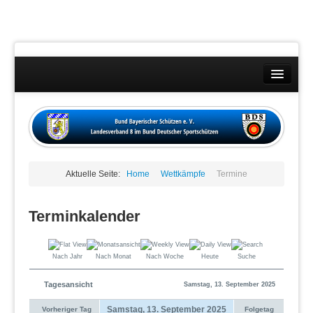
Landesverband
Wettkämpfe
Kontakt
Aktuelle Seite:
Home
Wettkämpfe
Termine
Datenschutzübersicht
Impressum
Terminkalender
Nach Jahr
Nach Monat
Nach Woche
Heute
Suche
Tagesansicht
Samstag, 13. September 2025
Samstag, 13. September 2025
Vorheriger Tag
Folgetag