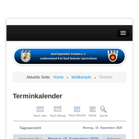
Landesverband
Wettkämpfe
Kontakt
Aktuelle Seite:
Home
Wettkämpfe
Termine
Datenschutzübersicht
Impressum
Terminkalender
Nach Woche
Heute
Nach Jahr
Nach Monat
Suche
Tagesansicht
Montag, 15. September 2025
Montag, 15. September 2025
Vorheriger Tag
Folgetag