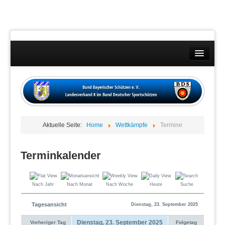
Landesverband
Wettkämpfe
Kontakt
Aktuelle Seite:
Home
Wettkämpfe
Termine
Datenschutzübersicht
Impressum
Terminkalender
Nach Jahr
Nach Monat
Nach Woche
Heute
Suche
Tagesansicht
Dienstag, 23. September 2025
Dienstag, 23. September 2025
Vorheriger Tag
Folgetag