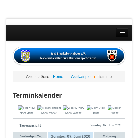
Landesverband
Wettkämpfe
Kontakt
Aktuelle Seite:
Home
Wettkämpfe
Termine
Datenschutzübersicht
Impressum
Terminkalender
Nach Jahr
Nach Monat
Nach Woche
Heute
Suche
Tagesansicht
Sonntag, 07. Juni 2026
Sonntag, 07. Juni 2026
Vorheriger Tag
Folgetag