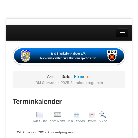
Landesverband
Wettkämpfe
Kontakt
Aktuelle Seite:
Home
Datenschutzübersicht
BM Schwaben 2025 Standardprogramm
Impressum
Terminkalender
Nach Woche
Heute
Nach Jahr
Nach Monat
Suche
BM Schwaben 2025 Standardprogramm