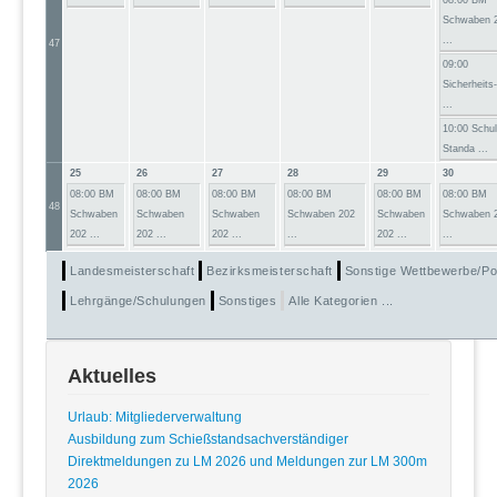
Schwaben 
...
47
09:00
Sicherheits
...
10:00 Schu
Standa ...
25
26
27
28
29
30
08:00 BM
08:00 BM
08:00 BM
08:00 BM
08:00 BM
08:00 BM
48
Schwaben
Schwaben
Schwaben
Schwaben 202
Schwaben
Schwaben 
202 ...
202 ...
202 ...
...
202 ...
...
Landesmeisterschaft
Bezirksmeisterschaft
Sonstige Wettbewerbe/Po
Lehrgänge/Schulungen
Sonstiges
Alle Kategorien ...
Aktuelles
Urlaub: Mitgliederverwaltung
Ausbildung zum Schießstandsachverständiger
Direktmeldungen zu LM 2026 und Meldungen zur LM 300m
2026