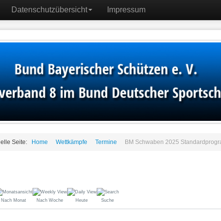
Datenschutzübersicht
Impressum
elle Seite:
Home
Wettkämpfe
Termine
BM Schwaben 2025 Standardprog
Nach Monat
Nach Woche
Heute
Suche