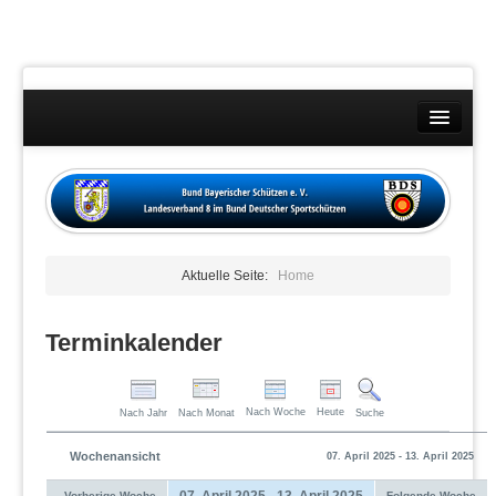
Landesverband
Wettkämpfe
Kontakt
Aktuelle Seite:
Home
Datenschutzübersicht
Impressum
Terminkalender
Nach Woche
Heute
Nach Jahr
Nach Monat
Suche
Wochenansicht
07. April 2025 - 13. April 2025
07. April 2025 - 13. April 2025
Vorherige Woche
Folgende Woche