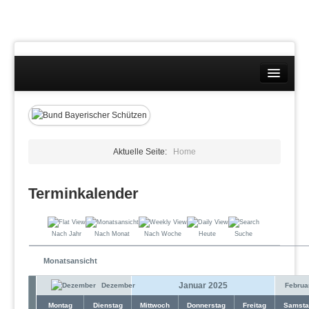
Landesverband
Wettkämpfe
Kontakt
Aktuelle Seite:
Home
Datenschutzübersicht
Terminkalender
Impressum
Nach Jahr
Nach Monat
Nach Woche
Heute
Suche
Monatsansicht
Januar 2025
Dezember
Februa
Montag
Dienstag
Mittwoch
Donnerstag
Freitag
Samsta