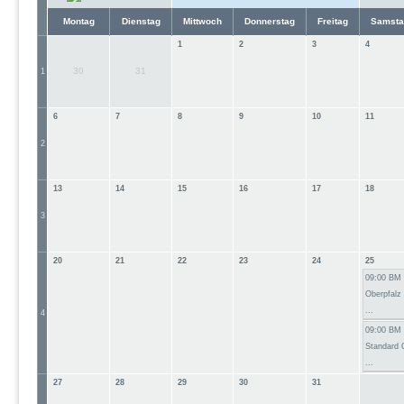
Montag
Dienstag
Mittwoch
Donnerstag
Freitag
Samsta
1
2
3
4
30
31
1
6
7
8
9
10
11
2
13
14
15
16
17
18
3
20
21
22
23
24
25
09:00 BM
Oberpfalz
...
4
09:00 BM
Standard 
...
27
28
29
30
31