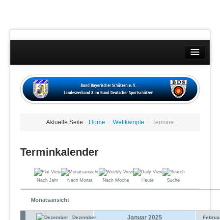
Landesverband
Wettkämpfe
Kontakt
Aktuelle Seite:
Home
Wettkämpfe
Termine
Datenschutzübersicht
Impressum
Terminkalender
Nach Jahr
Nach Monat
Nach Woche
Heute
Suche
Monatsansicht
Januar 2025
Dezember
Februa