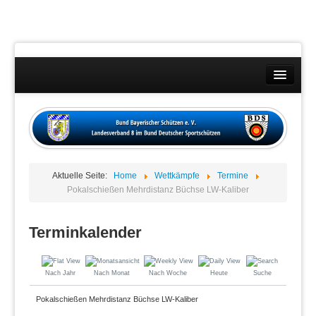
Landesverband
Wettkämpfe
Kontakt
Aktuelle Seite:
Home
Wettkämpfe
Termine
Datenschutzübersicht
Pokalschießen Mehrdistanz Büchse LW-Kaliber
Impressum
Terminkalender
Nach Jahr
Nach Monat
Nach Woche
Heute
Suche
Pokalschießen Mehrdistanz Büchse LW-Kaliber