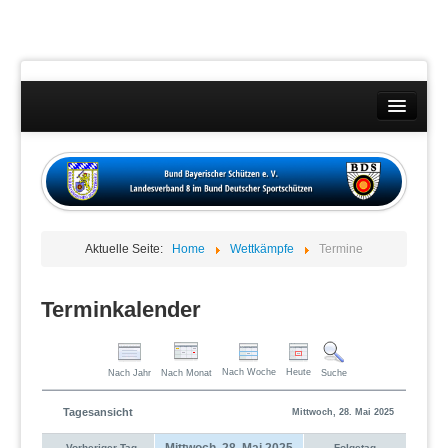
Landesverband
Wettkämpfe
Kontakt
Aktuelle Seite:
Home
Wettkämpfe
Termine
Datenschutzübersicht
Impressum
Terminkalender
Nach Woche
Heute
Nach Jahr
Nach Monat
Suche
Tagesansicht
Mittwoch, 28. Mai 2025
Mittwoch, 28. Mai 2025
Vorheriger Tag
Folgetag