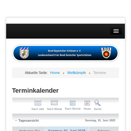
Landesverband
Wettkämpfe
Kontakt
Aktuelle Seite:
Home
Wettkämpfe
Termine
Datenschutzübersicht
Impressum
Terminkalender
Nach Woche
Heute
Nach Jahr
Nach Monat
Suche
Tagesansicht
Sonntag, 01. Juni 2025
Sonntag, 01. Juni 2025
Vorheriger Tag
Folgetag