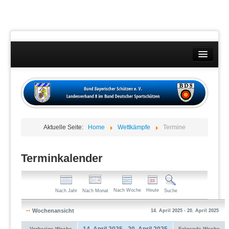
Landesverband
Wettkämpfe
Kontakt
Aktuelle Seite:
Home
Wettkämpfe
Termine
Datenschutzübersicht
Impressum
Terminkalender
Nach Woche
Heute
Nach Jahr
Nach Monat
Suche
Wochenansicht
14. April 2025 - 20. April 2025
14. April 2025 - 20. April 2025
Vorherige Woche
Folgende Woche