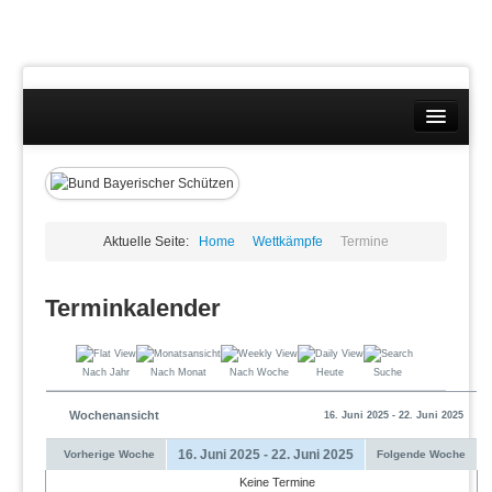
Landesverband
Wettkämpfe
Kontakt
Aktuelle Seite:
Home
Wettkämpfe
Termine
Datenschutzübersicht
Terminkalender
Impressum
Nach Jahr
Nach Monat
Nach Woche
Heute
Suche
Wochenansicht
16. Juni 2025 - 22. Juni 2025
16. Juni 2025 - 22. Juni 2025
Vorherige Woche
Folgende Woche
Keine Termine