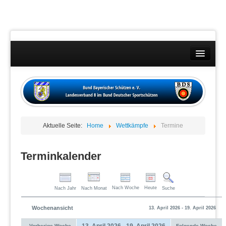
Landesverband
Wettkämpfe
Kontakt
Aktuelle Seite:
Home
Wettkämpfe
Termine
Datenschutzübersicht
Impressum
Terminkalender
Nach Woche
Heute
Nach Jahr
Nach Monat
Suche
Wochenansicht
13. April 2026 - 19. April 2026
13. April 2026 - 19. April 2026
Vorherige Woche
Folgende Woche