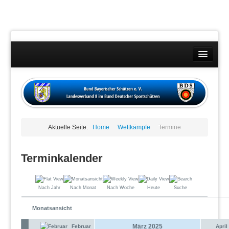
Landesverband
Wettkämpfe
Kontakt
Aktuelle Seite:
Home
Wettkämpfe
Termine
Datenschutzübersicht
Impressum
Terminkalender
Nach Jahr
Nach Monat
Nach Woche
Heute
Suche
Monatsansicht
März 2025
Februar
April