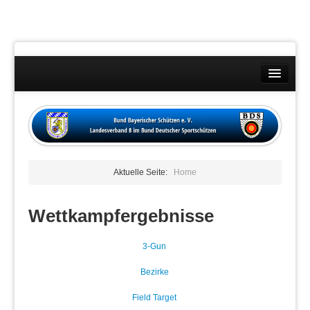
Landesverband
Wettkämpfe
Kontakt
Aktuelle Seite:
Home
Datenschutzübersicht
Impressum
Wettkampfergebnisse
3-Gun
Bezirke
Field Target