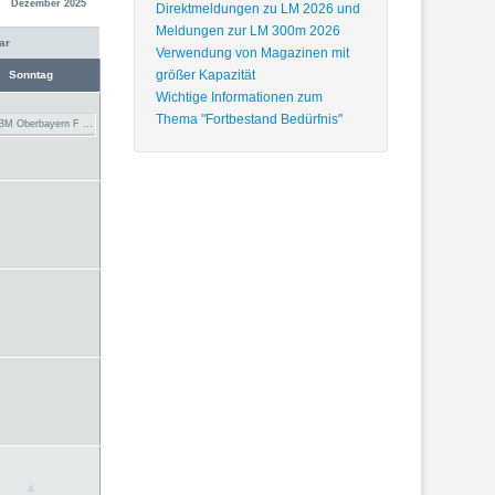
Dezember 2025
Direktmeldungen zu LM 2026 und
Meldungen zur LM 300m 2026
Verwendung von Magazinen mit
größer Kapazität
Sonntag
Wichtige Informationen zum
Thema "Fortbestand Bedürfnis"
BM Oberbayern F ...
4