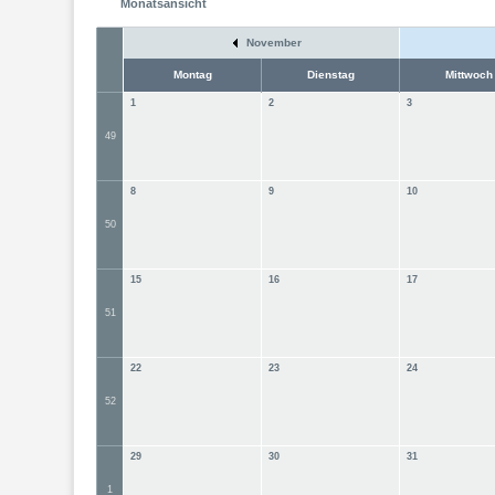
Monatsansicht
November
Montag
Dienstag
Mittwoch
1
2
3
49
8
9
10
50
15
16
17
51
22
23
24
52
29
30
31
1