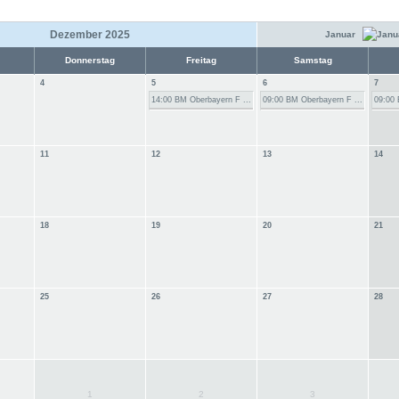
Dezember 2025
Januar
Donnerstag
Freitag
Samstag
4
5
6
7
14:00 BM Oberbayern F ...
09:00 BM Oberbayern F ...
09:00 
11
12
13
14
18
19
20
21
25
26
27
28
1
2
3